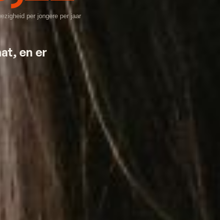
zigheid per jongere per jaar
at, en er