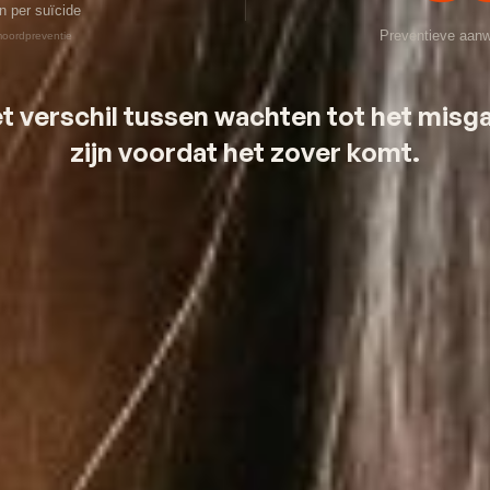
n per suïcide
Preventieve aanwe
fmoordpreventie
et verschil tussen wachten tot het misga
zijn voordat het zover komt.