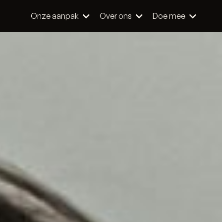
Onze aanpak
Over ons
Doe mee