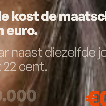
de kost de maatsc
n euro.
ar naast diezelfde 
 22 cent.
€
0.000