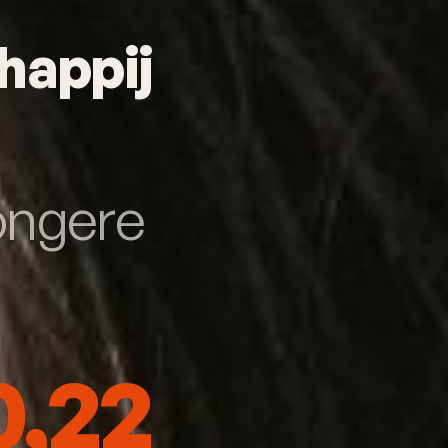
happij
jongere
0,22