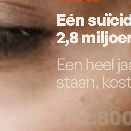
HET 22-CENT MODEL
Eén suïci
2,8 miljoe
Een heel ja
staan, kost
€2.80